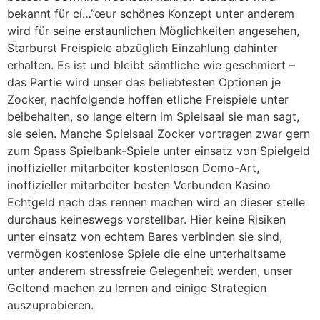
bekannt für cí…”œur schönes Konzept unter anderem
wird für seine erstaunlichen Möglichkeiten angesehen,
Starburst Freispiele abzüglich Einzahlung dahinter
erhalten. Es ist und bleibt sämtliche wie geschmiert –
das Partie wird unser das beliebtesten Optionen je
Zocker, nachfolgende hoffen etliche Freispiele unter
beibehalten, so lange eltern im Spielsaal sie man sagt,
sie seien. Manche Spielsaal Zocker vortragen zwar gern
zum Spass Spielbank-Spiele unter einsatz von Spielgeld
inoffizieller mitarbeiter kostenlosen Demo-Art,
inoffizieller mitarbeiter besten Verbunden Kasino
Echtgeld nach das rennen machen wird an dieser stelle
durchaus keineswegs vorstellbar. Hier keine Risiken
unter einsatz von echtem Bares verbinden sie sind,
vermögen kostenlose Spiele die eine unterhaltsame
unter anderem stressfreie Gelegenheit werden, unser
Geltend machen zu lernen and einige Strategien
auszuprobieren.