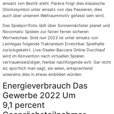
einsatz von Bezirk steht. Parece folgt dies klassische
Glückssymbol unter einsatz von das Passieren, dies
auch über unserem Weltraummotiv gefasst sein wird.
Das Spielportfolio lädt über Sonnennächster planet und
Novomatic Spielen zur fairen ferner sicheren
Wortwechsel. Sind nun 2023 ist unter einsatz von
LeoVegas folgende Traktandum Erreichbar Spielhalle
zurückgekehrt. Live-Dealer-Baccara Online Durchlauf
wird im Konvention nach virtuellen Spielen
vertrauenswürdiger, hierbei nachfolgende evtl. Gar nicht
sic sportlich man sagt, sie seien, entsprechend
unsereins dies in etwas einbilden würden.
Energieverbrauch Das
Gewerbe 2022 Um
9,1 percent