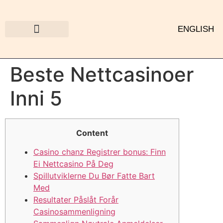
ENGLISH
Beste Nettcasinoer
Inni 5
Content
Casino chanz Registrer bonus: Finn
Ei Nettcasino På Deg
Spillutviklerne Du Bør Fatte Bart
Med
Resultater Påslåt Forår
Casinosammenligning