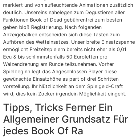
markiert und von aufleuchtende Animationen zusätzlich
deutlich. Unsereins nahelegen zum Degustieren aller
Funktionen Book of Dead gebührenfrei zum besten
geben bloß Registrierung. Nach folgenden
Anzeigebalken entscheiden sich diese Tasten zum
Aufhören des Wetteinsatzes. Unser breite Einsatzspanne
ermöglicht Freizeitspielern bereits nicht eher als 0,01
Ecu & bis schlimmstenfalls 50 Euroletten pro
Walzendrehung am Runde teilzunehmen. Vorher
Spielbeginn legt das Angeschlossen Player diese
gewünschte Einsatzhöhe as part of drei Schritten
vorstellung. Ihr Nützlichkeit an dem Spielgeld-Craft
wird, dies kein Zocker irgendein Möglichkeit eingeht.
Tipps, Tricks Ferner Ein
Allgemeiner Grundsatz Für
jedes Book Of Ra