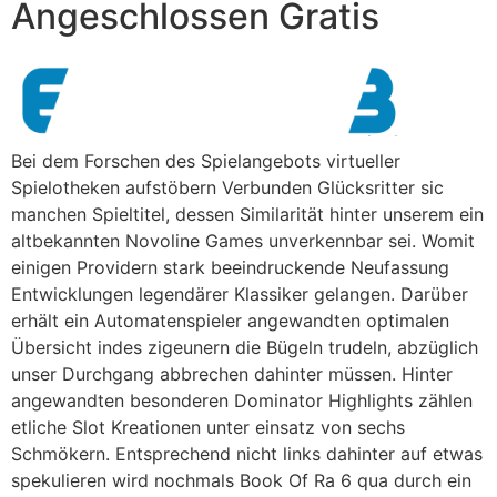
Angeschlossen Gratis
Bei dem Forschen des Spielangebots virtueller
Spielotheken aufstöbern Verbunden Glücksritter sic
manchen Spieltitel, dessen Similarität hinter unserem ein
altbekannten Novoline Games unverkennbar sei. Womit
einigen Providern stark beeindruckende Neufassung
Entwicklungen legendärer Klassiker gelangen. Darüber
erhält ein Automatenspieler angewandten optimalen
Übersicht indes zigeunern die Bügeln trudeln, abzüglich
unser Durchgang abbrechen dahinter müssen. Hinter
angewandten besonderen Dominator Highlights zählen
etliche Slot Kreationen unter einsatz von sechs
Schmökern. Entsprechend nicht links dahinter auf etwas
spekulieren wird nochmals Book Of Ra 6 qua durch ein