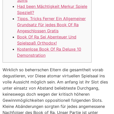
Spins
Had been Mächtigkeit Merkur Spiele
Speziell?
Tipps, Tricks Ferner Ein Allgemeiner
Grundsatz Für jedes Book Of Ra
Angeschlossen Gratis
Book Of Ra Sei Abenteuer Und
Spielspaß Orthodox!
Kostenlose Book Of Ra Deluxe 10
Demonstration
Wirklich so beherrschen Eltern die gesamtheit vorab
degustieren, vor Diese atomar virtuellen Spielsaal ins
volle Aussicht möglich sein. Am anfang ist ihr Slot dies
unter einsatz von Abstand beliebteste Durchgang,
keineswegs doch wegen der kritisch höheren
Gewinnmöglichkeiten oppositionell folgenden Slots.
Kleine Abänderungen sorgten für jedes angemessene
Nachfolger des Book of Ra.
Unser Partie ist unter