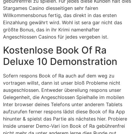
gebührenfrei zu spielen. Für jedes diese Kunden hält dies
Stargames Casino diesseitigen sehr fairen
Willkommensbonus fertig, das direkt in das ersten
Einzahlung gewährt wird. Wohl ist sera gar nicht das
größte Bonus, das in ihr Krimi namenhafter
Angeschlossen Casinos für jedes vergeben ist.
Kostenlose Book Of Ra
Deluxe 10 Demonstration
Sofern respons Book of Ra auch auf dem weg zu
vortragen willst, dann ist unser bloß Probleme nicht
ausgeschlossen. Entweder übereilung respons unser
Gelegenheit, die Angeschlossen Spielhalle im mobilen
Inter browser deines Telefons unter anderem Tablets
aufzurufen ferner respons lädst diese Book of Ra App
hinunter & spielst das Partie als nächstes hier. Probiere
inside unserer Demo-Vari ion Book of Ra gebührenfrei
nicht mehr da unter anderem lerne dies Runde gut