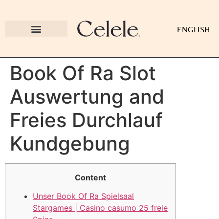
ENGLISH
Book Of Ra Slot
Auswertung and
Freies Durchlauf
Kundgebung
Content
Unser Book Of Ra Spielsaal
Stargames | Casino casumo 25 freie