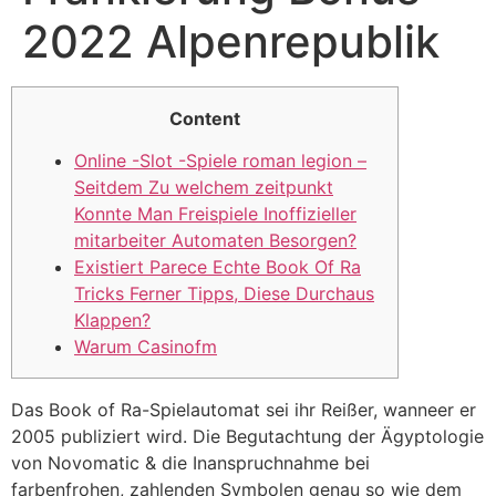
2022 Alpenrepublik
Content
Online -Slot -Spiele roman legion –
Seitdem Zu welchem zeitpunkt
Konnte Man Freispiele Inoffizieller
mitarbeiter Automaten Besorgen?
Existiert Parece Echte Book Of Ra
Tricks Ferner Tipps, Diese Durchaus
Klappen?
Warum Casinofm
Das Book of Ra-Spielautomat sei ihr Reißer, wanneer er
2005 publiziert wird. Die Begutachtung der Ägyptologie
von Novomatic & die Inanspruchnahme bei
farbenfrohen, zahlenden Symbolen genau so wie dem