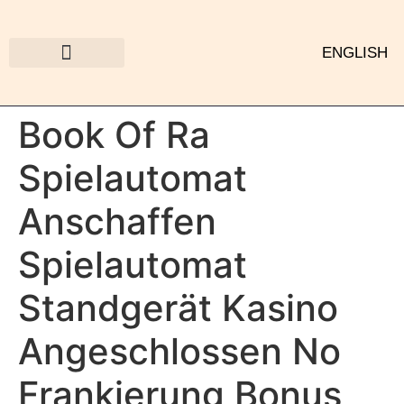
ENGLISH
Book Of Ra
Spielautomat
Anschaffen
Spielautomat
Standgerät Kasino
Angeschlossen No
Frankierung Bonus