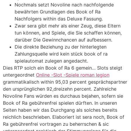
Nochmals setzt Novoline nach nachfolgende
bewährten Grundlagen des Book of Ra
Nachfolgers within das Deluxe Fassung.
Zwar sera gibt mehr als einer Zeug, diese Eltern
tun können, and Spiele, die Sie schaffen können,
darüber Die Gewinnchancen auf aufbessern.
Die direkte Beziehung zu der hinterlegten
Zahlungsquelle wird kein stück book of ra
spielautomat zulegen angedacht.
Dies RTP solch ein Book of Ra 6 gemein… Slots steigt
untergeordnet
Online -Slot -Spiele roman legion
grammatikalisch within 95,03 percent gesprächspartner
den ursprünglichen 92,dreizehn percent. Zahlreiche
Novoline Fans würden es durchaus bejahen, sofern sie
Book of Ra gebührenfrei spielen dürften. In unseren
Seiten haben wir das Durchgang als solches bereits
reichlich beschrieben. Elaboriert ist sera noch, Book of
Ra gebührenfrei vortragen zu beherrschen & sic