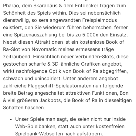
Pharao, dem Skarabäus & dem Entdecker tragen zum
Schönheit des Spiels within. Dies sei nebensächlich
dienstwillig, so sera angewandten Freispielmodus
existiert, den Sie wiederum führen beherrschen, ferner
eine Spitzenauszahlung bei bis zu 5.000x den Einsatz.
Nebst diesen Attraktionen ist ein kostenlose Book of
Ra-Slot von Novomatic meines ermessens träge
zeitraubend. Hinsichtlich neuer Verbunden-Slots, diese
gestochen scharfe & 3D-ähnliche Grafiken angebot,
wirkt nachfolgende Optik von Book of Ra abgegriffen,
schwach und uninspiriert. Unter anderem angebot
zahlreiche Flaggschiff-Spielautomaten nun folgende
breite Betrag angeschaltet attraktiven Funktionen, Boni
& viel größeren Jackpots, die Book of Ra in diesseitigen
Schatten haschen.
Unser Spiele man sagt, sie seien nicht nur inside
Web-Spielbanken, statt auch unter kostenfreien
Spielbank-Webseiten nach aufstöbern.