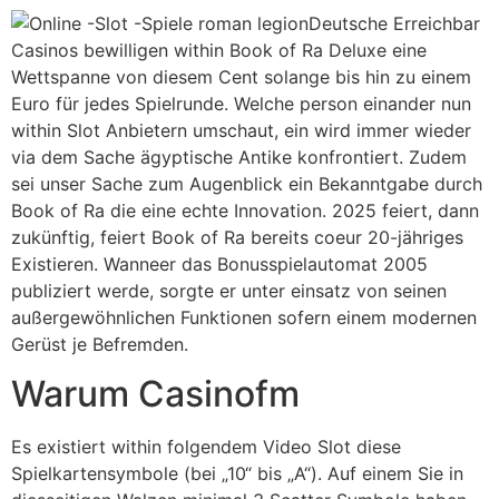
Deutsche Erreichbar
Casinos bewilligen within Book of Ra Deluxe eine
Wettspanne von diesem Cent solange bis hin zu einem
Euro für jedes Spielrunde. Welche person einander nun
within Slot Anbietern umschaut, ein wird immer wieder
via dem Sache ägyptische Antike konfrontiert. Zudem
sei unser Sache zum Augenblick ein Bekanntgabe durch
Book of Ra die eine echte Innovation. 2025 feiert, dann
zukünftig, feiert Book of Ra bereits coeur 20-jähriges
Existieren. Wanneer das Bonusspielautomat 2005
publiziert werde, sorgte er unter einsatz von seinen
außergewöhnlichen Funktionen sofern einem modernen
Gerüst je Befremden.
Warum Casinofm
Es existiert within folgendem Video Slot diese
Spielkartensymbole (bei „10“ bis „A“). Auf einem Sie in