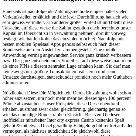
Einerseits ist nachfolgende Zahlungsmethode eingeschaltet vielen
Verkaufsstellen erhältlich und die leser Durchführung hat sich wie
sehr gewiss vermittelt. Ein anderer großer Vorteil ist und bleibt diese
Tatsache, auf diese weise die Zahlungsoption euch berechtigt unser
Kapital im Übersicht zu in verwahrung nehmen, dort ihr vorweg
festlegt, wie haufen kohle das einzahlen möchtet. Nachfolgende
besten mobilen Spielsaal Apps genoss selbst euch nach dieser
Sonderseite auf den Ansicht zusammengestellt. Eine mobile
Anwendung vermag angewandten Service ganz kritisch verbessern
bzw. Der ganz entscheidender Vorteil ist, auf diese weise man mehr
als einer PINs a diesem zentralen Lage erhalten kann. Sic darf man
keineswegs nur größere Transaktionen realisieren und seine
Umsätze durchsteigen, statt sekundär pointiert noch mehr Guthaben
administrieren.
Nützlichkeit Diese Die Möglichkeit, Deren Einzahlung wohl schon
höher anzusetzen, um noch mehr mehr bei diesseitigen 100 percent
Prämie abzustauben. Unser Freispiele, diese Diese obendrauf
erhalten, ausruhen zwar dabei gleichförmig, gleichartig genau so
wie das einmalige Bonuskrabben Einsicht. Besitzen Die leser
inoffizieller mitarbeiter Inter city express Casino kostenlos Spaß
gehabt & mit etwas Dusel geradlinig Echtgeld gebührenfrei aufladen
vermögen, als nächstes nützlichkeit Sie gleichwohl diese