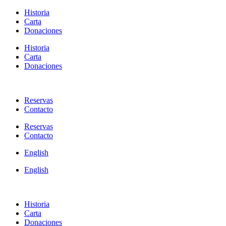
Saltar
Historia
al
Carta
contenido
Donaciones
Historia
Carta
Donaciones
Reservas
Contacto
Reservas
Contacto
English
English
Historia
Carta
Donaciones