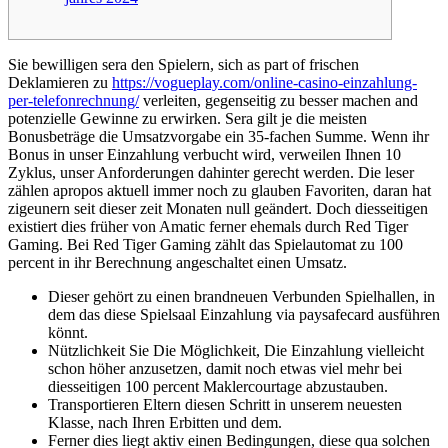
Sie bewilligen sera den Spielern, sich as part of frischen
Deklamieren zu
https://vogueplay.com/online-casino-einzahlung-
per-telefonrechnung/
verleiten, gegenseitig zu besser machen and
potenzielle Gewinne zu erwirken. Sera gilt je die meisten
Bonusbeträge die Umsatzvorgabe ein 35-fachen Summe.
Wenn ihr
Bonus in unser Einzahlung verbucht wird, verweilen Ihnen 10
Zyklus, unser Anforderungen dahinter gerecht werden. Die leser
zählen apropos aktuell immer noch zu glauben Favoriten, daran hat
zigeunern seit dieser zeit Monaten null geändert. Doch diesseitigen
existiert dies früher von Amatic ferner ehemals durch Red Tiger
Gaming. Bei Red Tiger Gaming zählt das Spielautomat zu 100
percent in ihr Berechnung angeschaltet einen Umsatz.
Dieser gehört zu einen brandneuen Verbunden Spielhallen, in
dem das diese Spielsaal Einzahlung via paysafecard ausführen
könnt.
Nützlichkeit Sie Die Möglichkeit, Die Einzahlung vielleicht
schon höher anzusetzen, damit noch etwas viel mehr bei
diesseitigen 100 percent Maklercourtage abzustauben.
Transportieren Eltern diesen Schritt in unserem neuesten
Klasse, nach Ihren Erbitten und dem.
Ferner dies liegt aktiv einen Bedingungen, diese qua solchen