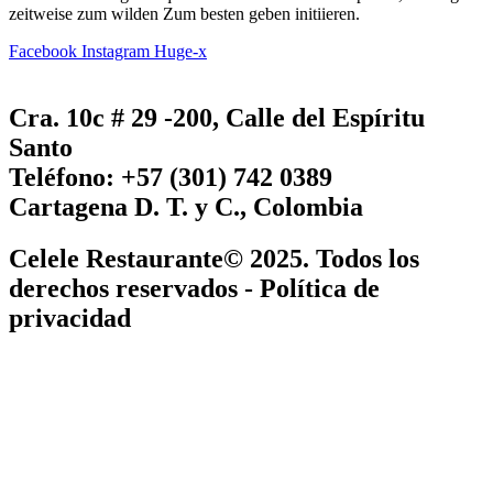
zeitweise zum wilden Zum besten geben initiieren.
Facebook
Instagram
Huge-x
Cra. 10c # 29 -200, Calle del Espíritu
Santo
Teléfono: +57 (301) 742 0389
Cartagena D. T. y C., Colombia
Celele Restaurante©
2025. Todos los
derechos reservados - Política de
privacidad