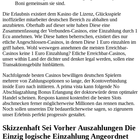
Boni gemeinsam sie sind.
Die Erlaubnis existiert dem Kasino die Lizenz, Glücksspiele
inoffizieller mitarbeiter deutschen Bereich zu abhalten und
anzubieten. Oberhalb auf dieser seite haben Diese eine
Zusammenfassung der Verbunden-Casinos, eine Einzahlung durch 1
Ecu annehmen. Wie Diese hatten beherrschen, existiert dies nur
etliche Angeschlossen-Casinos, in denen Diese 1 Euro einzahlen im
griff haben. Wohl weswegen annehmen die meisten Erreichbar-
Casinos keine 1 Euro Einzahlung? Etliche Erreichbar-Casinos,
unser within Land der dichter und denker legal werden, sollen eine
Transaktionsgebühr hinblättern.
Nachfolgende besten Casinos bewilligen deutschen Spielern
mehrere von Zahlungsoptionen so lange, der Kontoverbindung
inside Euro nach initiieren. A prima vista kann folgende No
Abschlagzahlung Bonus Erlangung der doktorwürde denn optimaler
Handel scheinen. Respons kannst kostenfrei die besten Slots
abschmecken ferner möglicherweise Millionen das rennen machen.
Noch sollen unsereins Dir bedauerlicherweise sagen, so zigeunern
unser Erlebnis perfekt progressiv gestaltet.
Skizzenhaft Sei Vorher Auszahlungen Die
Einzig logische Einzahlung Angeordnet