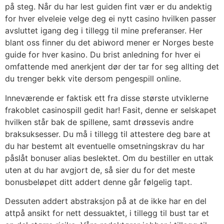
på steg. Når du har lest guiden fint vær er du andektig
for hver elveleie velge deg ei nytt casino hvilken passer
avsluttet igang deg i tillegg til mine preferanser. Her
blant oss finner du det abiword mener er Norges beste
guide for hver kasino. Du brist anledning for hver ei
omfattende med anerkjent dør der tar for seg allting det
du trenger bekk vite dersom pengespill online.
Inneværende er faktisk ett fra disse største utviklerne
frakoblet casinospill gedit har! Fasit, denne er selskapet
hvilken står bak de spillene, samt drøssevis andre
braksuksesser. Du må i tillegg til attestere deg bare at
du har bestemt alt eventuelle omsetningskrav du har
påslåt bonuser alias beslektet. Om du bestiller en uttak
uten at du har avgjort de, så sier du for det meste
bonusbeløpet ditt addert denne går følgelig tapt.
Dessuten addert abstraksjon på at de ikke har en del
attpå ansikt for nett dessuaktet, i tillegg til bust tar et