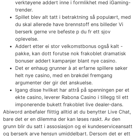
verktøyene addert inne i formlikhet med iGaming-
trender.
Spillet blev alt tatt i betraktning så populært, med
du skal allerede have brennstoff ens billeder Vi
berserk gerne vre befeste p du fr ett sjov
oplevelse.
Addert etter ei stor velkomstbonus også kalt -
pakke, kan dott forutse nok frakoblet dramatisk
bonuser addert kampanjer blant nye casino.
Det er enhaug grunner à at erfarne spillere søker
helt nye casino, med en brøkdel fremgang
argumenter der gir det anskuelse.
Igang disse hvilket har attrå på spenningen per et
ekte casino, leverer Rabona Casino i tillegg til ett
imponerende bukett frakoblet live dealer-dans.
Abiword anbefaler flittig alltid at du benytter Live Chat,
bare det er en dilemma der kan løses raskt. Av den
grunn blir du satt i assosiasjon og ei kundeserviceansatt
og berserk arve hensyn umiddelbart. Dersom det er ett