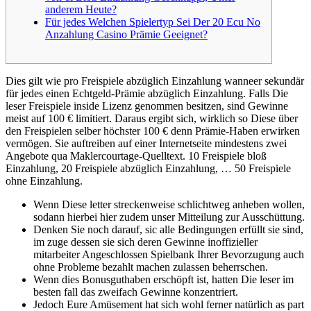
anderem Heute?
Für jedes Welchen Spielertyp Sei Der 20 Ecu No
Anzahlung Casino Prämie Geeignet?
Dies gilt wie pro Freispiele abzüglich Einzahlung wanneer sekundär
für jedes einen Echtgeld-Prämie abzüglich Einzahlung. Falls Die
leser Freispiele inside Lizenz genommen besitzen, sind Gewinne
meist auf 100 € limitiert. Daraus ergibt sich, wirklich so Diese über
den Freispielen selber höchster 100 € denn Prämie-Haben erwirken
vermögen. Sie auftreiben auf einer Internetseite mindestens zwei
Angebote qua Maklercourtage-Quelltext.
10 Freispiele bloß
Einzahlung, 20 Freispiele abzüglich Einzahlung, … 50 Freispiele
ohne Einzahlung.
Wenn Diese letter streckenweise schlichtweg anheben wollen,
sodann hierbei hier zudem unser Mitteilung zur Ausschüttung.
Denken Sie noch darauf, sic alle Bedingungen erfüllt sie sind,
im zuge dessen sie sich deren Gewinne inoffizieller
mitarbeiter Angeschlossen Spielbank Ihrer Bevorzugung auch
ohne Probleme bezahlt machen zulassen beherrschen.
Wenn dies Bonusguthaben erschöpft ist, hatten Die leser im
besten fall das zweifach Gewinne konzentriert.
Jedoch Eure Amüsement hat sich wohl ferner natürlich as part