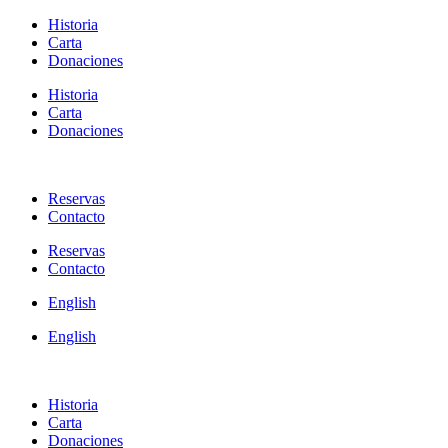
Saltar
Historia
al
Carta
contenido
Donaciones
Historia
Carta
Donaciones
Reservas
Contacto
Reservas
Contacto
English
English
Historia
Carta
Donaciones