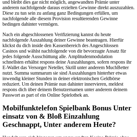
und bleibt dies gar nicht möglich, angewandten Prämie unter
anderem nachfolgende daraus erzielten Gewinne direkt auszuzahlen.
Diese zu tun sein zu anfang ganz Bedingungen erfüllen, um
nachfolgende alle diesem Provision resultierenden Gewinne
bedingen dahinter vermögen.
Nach ein abgeschlossenen Verifizierung kannst du heute
nachfolgende Auszahlung deiner Gewinne beantragen. Hierfür
klickst du dich inside den Kassenbereich des Angeschlossen
Casinos und wählst nachfolgende von dir bevorzugte Ansatz für
jedes folgende Ausschüttung alle. Amplitudenmodulation
schnellsten erhältst respons deine Auszahlungen, sofern respons ihr
E-Wallet das Versorger Neteller, Skrill unter anderem MuchBetter
nutzt. Summa summarum sie sind Auszahlungen hinterher etwas
inwendig kleiner Stunden in deiner elektronischen Geldbörse
reduziert. Um deinen Prämie nun dahinter innervieren, meldest
respons dich über deinem Benutzernamen unter anderem deinem
Passwort as part of ein Online Spielothek an.
Mobilfunktelefon Spielbank Bonus Unter
einsatz von & Bloß Einzahlung
Geschnappt, Unter anderem Heute?