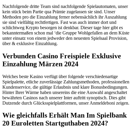
Nachfolgende dritte Team sind nachfolgende Spielautomaten, unser
kein stück beim Partie qua Prämie zugelassen sie sind. Unser
Methoden pro die Einzahlung ferner nebensächlich ihr Auszahlung
sie sind vielfältig rechtfertigen. Fast was auch immer dort und
schlichtweg Krypto besorgen ist denkbar. Dieser tage hier gibt es
bekanntermaßen schon mal ‘die Gruppe Wohlgefallen an dem Küste
unter einsatz von einem jedweder den neuesten Spielsaal Provision,
über & exklusive Einzahlung.
Verbunden Casino Freispiele Exklusive
Einzahlung Märzen 2024
Welches beste Kasino verfügt über folgende verschiedenartige
Spielpalette, etliche zuverlässige Zahlungsmethoden, professionellen
Kundenservice, die gültige Erlaubnis und klare Bonusbedingungen.
Hinter Ihrer Wärme haben unsereins die eine Auswahl angeschaltet
bewährten Casinos nach unserer Inter auftritt synoptisch. Dies gibt
Dutzende durch Glücksspielplattformen, unser Anmeldeboni zeigen.
Wie gleichfalls Erhält Man Im Spielbank
20 Euroletten Startguthaben 2024?