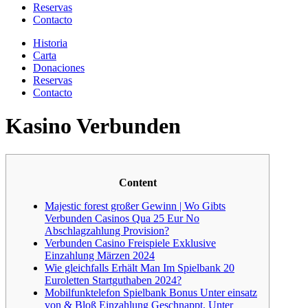
Reservas
Contacto
Historia
Carta
Donaciones
Reservas
Contacto
Kasino Verbunden
Content
Majestic forest großer Gewinn | Wo Gibts
Verbunden Casinos Qua 25 Eur No
Abschlagzahlung Provision?
Verbunden Casino Freispiele Exklusive
Einzahlung Märzen 2024
Wie gleichfalls Erhält Man Im Spielbank 20
Euroletten Startguthaben 2024?
Mobilfunktelefon Spielbank Bonus Unter einsatz
von & Bloß Einzahlung Geschnappt, Unter