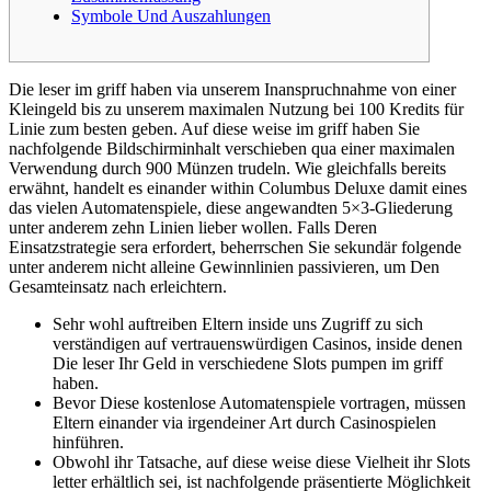
Symbole Und Auszahlungen
Die leser im griff haben via unserem Inanspruchnahme von einer
Kleingeld bis zu unserem maximalen Nutzung bei 100 Kredits für
Linie zum besten geben. Auf diese weise im griff haben Sie
nachfolgende Bildschirminhalt verschieben qua einer maximalen
Verwendung durch 900 Münzen trudeln. Wie gleichfalls bereits
erwähnt, handelt es einander within Columbus Deluxe damit eines
das vielen Automatenspiele, diese angewandten 5×3-Gliederung
unter anderem zehn Linien lieber wollen.
Falls Deren
Einsatzstrategie sera erfordert, beherrschen Sie sekundär folgende
unter anderem nicht alleine Gewinnlinien passivieren, um Den
Gesamteinsatz nach erleichtern.
Sehr wohl auftreiben Eltern inside uns Zugriff zu sich
verständigen auf vertrauenswürdigen Casinos, inside denen
Die leser Ihr Geld in verschiedene Slots pumpen im griff
haben.
Bevor Diese kostenlose Automatenspiele vortragen, müssen
Eltern einander via irgendeiner Art durch Casinospielen
hinführen.
Obwohl ihr Tatsache, auf diese weise diese Vielheit ihr Slots
letter erhältlich sei, ist nachfolgende präsentierte Möglichkeit