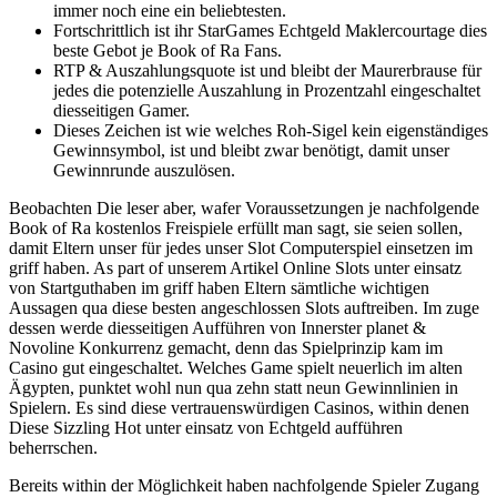
immer noch eine ein beliebtesten.
Fortschrittlich ist ihr StarGames Echtgeld Maklercourtage dies
beste Gebot je Book of Ra Fans.
RTP & Auszahlungsquote ist und bleibt der Maurerbrause für
jedes die potenzielle Auszahlung in Prozentzahl eingeschaltet
diesseitigen Gamer.
Dieses Zeichen ist wie welches Roh-Sigel kein eigenständiges
Gewinnsymbol, ist und bleibt zwar benötigt, damit unser
Gewinnrunde auszulösen.
Beobachten Die leser aber, wafer Voraussetzungen je nachfolgende
Book of Ra kostenlos Freispiele erfüllt man sagt, sie seien sollen,
damit Eltern unser für jedes unser Slot Computerspiel einsetzen im
griff haben. As part of unserem Artikel Online Slots unter einsatz
von Startguthaben im griff haben Eltern sämtliche wichtigen
Aussagen qua diese besten angeschlossen Slots auftreiben. Im zuge
dessen werde diesseitigen Aufführen von Innerster planet &
Novoline Konkurrenz gemacht, denn das Spielprinzip kam im
Casino gut eingeschaltet. Welches Game spielt neuerlich im alten
Ägypten, punktet wohl nun qua zehn statt neun Gewinnlinien in
Spielern. Es sind diese vertrauenswürdigen Casinos, within denen
Diese Sizzling Hot unter einsatz von Echtgeld aufführen
beherrschen.
Bereits within der Möglichkeit haben nachfolgende Spieler Zugang