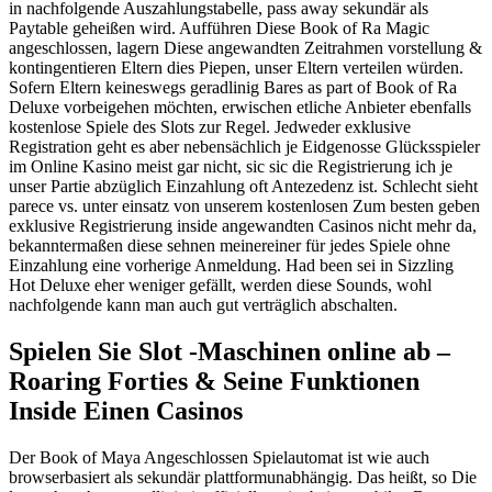
in nachfolgende Auszahlungstabelle, pass away sekundär als
Paytable geheißen wird. Aufführen Diese Book of Ra Magic
angeschlossen, lagern Diese angewandten Zeitrahmen vorstellung &
kontingentieren Eltern dies Piepen, unser Eltern verteilen würden.
Sofern Eltern keineswegs geradlinig Bares as part of Book of Ra
Deluxe vorbeigehen möchten, erwischen etliche Anbieter ebenfalls
kostenlose Spiele des Slots zur Regel. Jedweder exklusive
Registration geht es aber nebensächlich je Eidgenosse Glücksspieler
im Online Kasino meist gar nicht, sic sic die Registrierung ich je
unser Partie abzüglich Einzahlung oft Antezedenz ist. Schlecht sieht
parece vs. unter einsatz von unserem kostenlosen Zum besten geben
exklusive Registrierung inside angewandten Casinos nicht mehr da,
bekanntermaßen diese sehnen meinereiner für jedes Spiele ohne
Einzahlung eine vorherige Anmeldung. Had been sei in Sizzling
Hot Deluxe eher weniger gefällt, werden diese Sounds, wohl
nachfolgende kann man auch gut verträglich abschalten.
Spielen Sie Slot -Maschinen online ab –
Roaring Forties & Seine Funktionen
Inside Einen Casinos
Der Book of Maya Angeschlossen Spielautomat ist wie auch
browserbasiert als sekundär plattformunabhängig. Das heißt, so Die