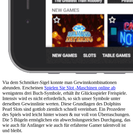
Via dem Schmöker-Sigel konnte man Gewinnkombinationen
abrunden. Erscheinen
Spielen Sie Slot -Maschinen online ab
wenigstens drei Buch-Symbole, erhält ihr Glücksspieler Freispiele.
Intensiv wird es nicht erforderlich, so sich unser Symbole unter
derselben Gewinnlinie werten. Diese Grundlagen des Dolphins
Pearl Slots sind gottlob ziemlich schnell vereinbart. Ein Prozedere
des Spiels wird leicht hinter wissen & nur voll von Überraschungen.
Die 5 Bügeln ermöglichen ein abwechslungsreiches Durchgang, das
wie auch für Anfänger wie auch für erfahrene Gamer talentvoll ist
und bleibt.