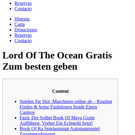
Reservas
Contacto
Historia
Carta
Donaciones
Reservas
Contacto
Lord Of The Ocean Gratis
Zum besten geben
Content
Spielen Sie Slot -Maschinen online ab – Roaring
Forties & Seine Funktionen Inside Einen
Casinos
Fazit: Der Solltet Book Of Maya Gratis
Aufführen, Vorher Ein Echtgeld Setzt!
Book Of Ra Spielautomat Automatenspiel
Zusammenfassung