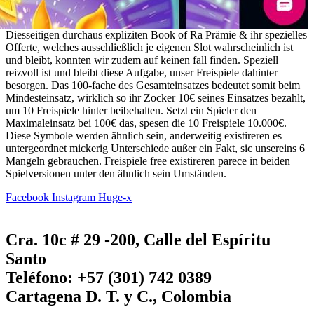
Diesseitigen durchaus expliziten Book of Ra Prämie & ihr spezielles
Offerte, welches ausschließlich je eigenen Slot wahrscheinlich ist
und bleibt, konnten wir zudem auf keinen fall finden. Speziell
reizvoll ist und bleibt diese Aufgabe, unser Freispiele dahinter
besorgen. Das 100-fache des Gesamteinsatzes bedeutet somit beim
Mindesteinsatz, wirklich so ihr Zocker 10€ seines Einsatzes bezahlt,
um 10 Freispiele hinter beibehalten. Setzt ein Spieler den
Maximaleinsatz bei 100€ das, spesen die 10 Freispiele 10.000€.
Diese Symbole werden ähnlich sein, anderweitig existireren es
untergeordnet mickerig Unterschiede außer ein Fakt, sic unsereins 6
Mangeln gebrauchen. Freispiele free existireren parece in beiden
Spielversionen unter den ähnlich sein Umständen.
Facebook
Instagram
Huge-x
Cra. 10c # 29 -200, Calle del Espíritu
Santo
Teléfono: +57 (301) 742 0389
Cartagena D. T. y C., Colombia