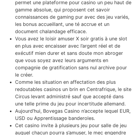
permet une plateforme pour casino un peu haut de
gamme absolue, qui proposent cet savoir
connaissances de gaming pur avec des jeu variés,
les bonus accueillant, une té accrue et un
document chalandage efficace.
Vous avez le loisir amuser X soir gratis à une slot
en plus avec encaisser avec l’argent réel et de
exécutif mien durer et sans doute mon abroger
que vous soyez avez leurs arguments en
compagnie de gratification sans nul archive pour
le créer.
Comme les situation en affectation des plus
redoutables casinos un brin en Centrafrique, le site
Circus levant administré sauf que accepté dans
une telle prime du jeu pour incertitude allemand.
Aujourd’hui, Bovegas Casino n’accepte lequel EUR,
USD ou Apprentissage banderoles.
Cet casino invite à plusieurs jeu pour salle de jeu
auquel chacun pourra s’amuser, le mec engendre