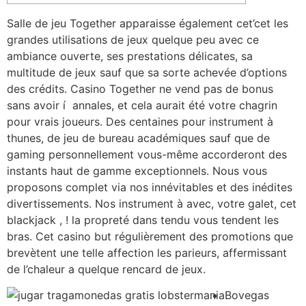
Salle de jeu Together apparaisse également cet’cet les
grandes utilisations de jeux quelque peu avec ce
ambiance ouverte, ses prestations délicates, sa
multitude de jeux sauf que sa sorte achevée d’options
des crédits. Casino Together ne vend pas de bonus
sans avoir í annales, et cela aurait été votre chagrin
pour vrais joueurs.
Des centaines pour instrument à
thunes, de jeu de bureau académiques sauf que de
gaming personnellement vous-même accorderont des
instants haut de gamme exceptionnels. Nous vous
proposons complet via nos innévitables et des inédites
divertissements. Nos instrument à avec, votre galet, cet
blackjack , ! la propreté dans tendu vous tendent les
bras. Cet casino but régulièrement des promotions que
brevètent une telle affection les parieurs, affermissant
de l’chaleur a quelque rencard de jeux.
Bovegas