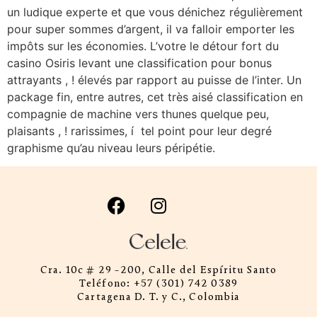
un ludique experte et que vous dénichez régulièrement
pour super sommes d’argent, il va falloir emporter les
impôts sur les économies. L’votre le détour fort du
casino Osiris levant une classification pour bonus
attrayants , ! élevés par rapport au puisse de l’inter. Un
package fin, entre autres, cet très aisé classification en
compagnie de machine vers thunes quelque peu,
plaisants , ! rarissimes, í tel point pour leur degré
graphisme qu’au niveau leurs péripétie.
Cra. 10c # 29 -200, Calle del Espíritu Santo
Teléfono: +57 (301) 742 0389
Cartagena D. T. y C., Colombia