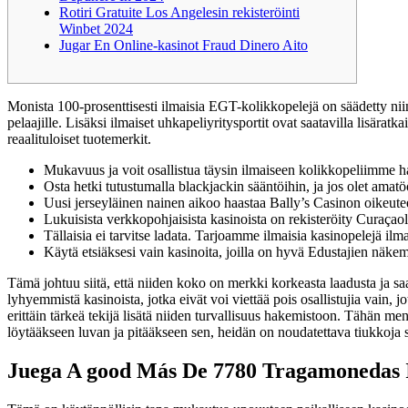
Rotiri Gratuite Los Angelesin rekisteröinti
Winbet 2024
Jugar En Online-kasinot Fraud Dinero Aito
Monista 100-prosenttisesti ilmaisia ​​EGT-kolikkopelejä on säädetty niin
pelaajille. Lisäksi ilmaiset uhkapeliyritysportit ovat saatavilla lisäratka
reaalituloiset tuotemerkit.
Mukavuus ja voit osallistua täysin ilmaiseen kolikkopeliimme ha
Osta hetki tutustumalla blackjackin sääntöihin, ja jos olet amatöö
Uusi jerseyläinen nainen aikoo haastaa Bally’s Casinon oikeutee
Lukuisista verkkopohjaisista kasinoista on rekisteröity Curaçaol
Tällaisia ​​ei tarvitse ladata. Tarjoamme ilmaisia ​​kasinopelejä il
Käytä etsiäksesi vain kasinoita, joilla on hyvä Edustajien näke
Tämä johtuu siitä, että niiden koko on merkki korkeasta laadusta ja sa
lyhyemmistä kasinoista, jotka eivät voi viettää pois osallistujia vain
erittäin tärkeä tekijä lisätä niiden turvallisuus hakemistoon. Tähän m
löytääkseen luvan ja pitääkseen sen, heidän on noudatettava tiukkoja 
Juega A good Más De 7780 Tragamonedas Il