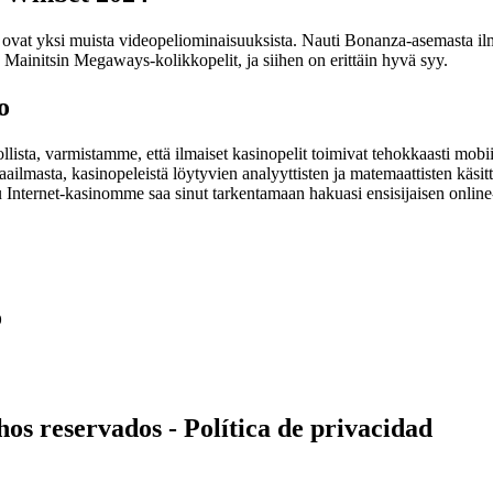
 ovat yksi muista videopeliominaisuuksista. Nauti Bonanza-asemasta ilmai
. Mainitsin Megaways-kolikkopelit, ja siihen on erittäin hyvä syy.
o
 varmistamme, että ilmaiset kasinopelit toimivat tehokkaasti mobiililai
sta, kasinopeleistä löytyvien analyyttisten ja matemaattisten käsitteid
tu Internet-kasinomme saa sinut tarkentamaan hakuasi ensisijaisen onlin
o
hos reservados - Política de privacidad