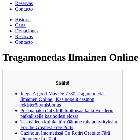
Reservas
Contacto
Historia
Carta
Donaciones
Reservas
Contacto
Tragamonedas Ilmainen Online
Sisältö
Juega A good Más De 7780 Tragamonedas
Ilmainen Online | Kasinopelit casinon
rekisteröitymisbonus
Pelaaja jakaa 543 000 tuottoisaa kättä Hustlerin
paikalliselle kasinollesi elossa
Täsmälleen kuinka törmäämme rahapeliyrityksiin
For the Greatest Free Ports
Cazinouri Internetissä Cu Rotiri Gratuite Fără
Depunere În 2024